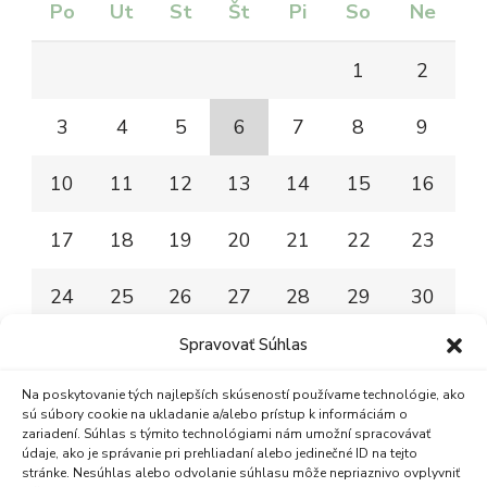
Po
Ut
St
Št
Pi
So
Ne
1
2
3
4
5
6
7
8
9
10
11
12
13
14
15
16
17
18
19
20
21
22
23
24
25
26
27
28
29
30
Spravovať Súhlas
31
Na poskytovanie tých najlepších skúseností používame technológie, ako
« jan
sú súbory cookie na ukladanie a/alebo prístup k informáciám o
zariadení. Súhlas s týmito technológiami nám umožní spracovávať
údaje, ako je správanie pri prehliadaní alebo jedinečné ID na tejto
stránke. Nesúhlas alebo odvolanie súhlasu môže nepriaznivo ovplyvniť